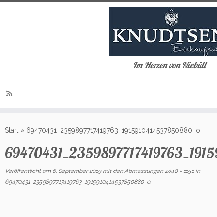
Im Herzen von Niebüll
Zum
Inhalt
Start
»
69470431_2359897717419763_1915910414537850880_o
springen
69470431_2359897717419763_191
Veröffentlicht am
6. September 2019
mit den Abmessungen
2048 × 1151
in
69470431_2359897717419763_1915910414537850880_o
.