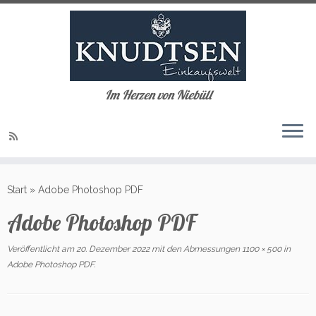
Im Herzen von Niebüll
Zum
Inhalt
Start
»
Adobe Photoshop PDF
springen
Adobe Photoshop PDF
Veröffentlicht am
20. Dezember 2022
mit den Abmessungen
1100 × 500
in
Adobe Photoshop PDF
.