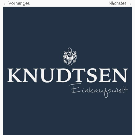
← Vorheriges
Nächstes →