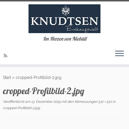
Im Herzen von Niebüll
Zum
Inhalt
Start
»
cropped-Profilbild-2.jpg
springen
cropped-Profilbild-2.jpg
Veröffentlicht am
13. Dezember 2019
mit den Abmessungen
512 × 512
in
cropped-Profilbild-2.jpg
.