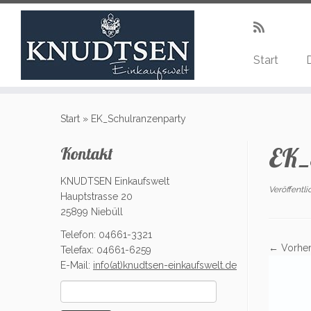
Start
Zum
Inhalt
Start
»
EK_Schulranzenparty
springen
EK_
Kontakt
KNUDTSEN Einkaufswelt
Veröffentl
Hauptstrasse 20
25899 Niebüll
Telefon: 04661-3321
← Vorher
Telefax: 04661-6259
E-Mail:
info(at)knudtsen-einkaufswelt.de
Suchen
nach: