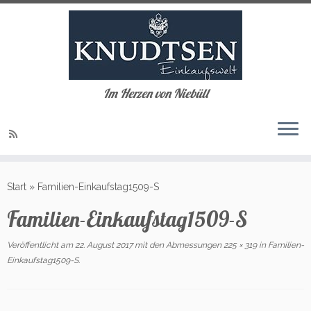
Im Herzen von Niebüll
Zum
Inhalt
Start
»
Familien-Einkaufstag1509-S
springen
Familien-Einkaufstag1509-S
Veröffentlicht am
22. August 2017
mit den Abmessungen
225 × 319
in
Familien-
Einkaufstag1509-S
.