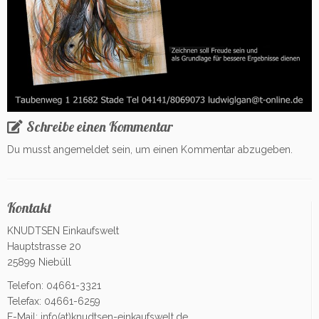
Schreibe einen Kommentar
Du musst
angemeldet
sein, um einen Kommentar abzugeben.
Kontakt
KNUDTSEN Einkaufswelt
Hauptstrasse 20
25899 Niebüll
Telefon: 04661-3321
Telefax: 04661-6259
E-Mail:
info(at)knudtsen-einkaufswelt.de