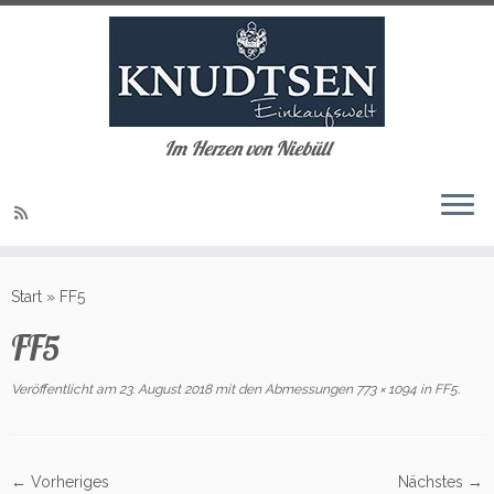
Im Herzen von Niebüll
Zum
Inhalt
Start
»
FF5
springen
FF5
Veröffentlicht am
23. August 2018
mit den Abmessungen
773 × 1094
in
FF5
.
← Vorheriges
Nächstes →