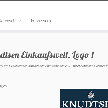
Datenschutz
Impressum
dtsen Einkaufswelt, Logo 1
icht am
13. Dezember 2019
mit den Abmessungen
250 × 112
in
Knudtsen Einkaufswe
iges