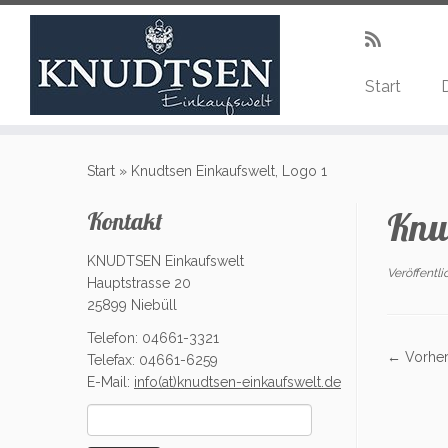
Start
Zum
Inhalt
Start
»
Knudtsen Einkaufswelt, Logo 1
springen
Knu
Kontakt
KNUDTSEN Einkaufswelt
Veröffentl
Hauptstrasse 20
25899 Niebüll
Telefon: 04661-3321
← Vorher
Telefax: 04661-6259
E-Mail:
info(at)knudtsen-einkaufswelt.de
Suchen
nach: