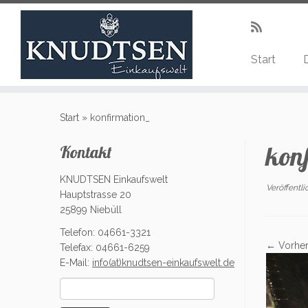
Start
Zum
Inhalt
Start
»
konfirmation_
springen
kon
Kontakt
KNUDTSEN Einkaufswelt
Veröffentl
Hauptstrasse 20
25899 Niebüll
Telefon: 04661-3321
← Vorher
Telefax: 04661-6259
E-Mail:
info(at)knudtsen-einkaufswelt.de
Suchen
nach: