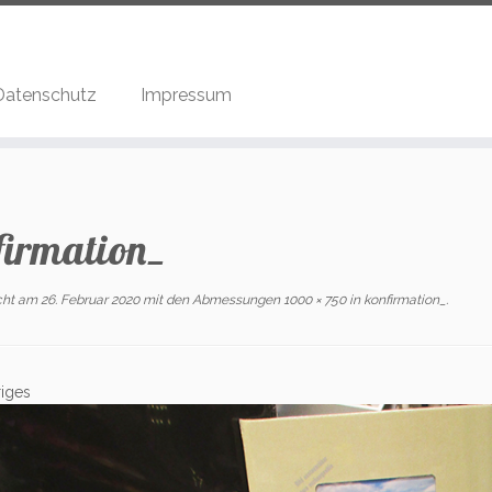
Datenschutz
Impressum
firmation_
icht am
26. Februar 2020
mit den Abmessungen
1000 × 750
in
konfirmation_
.
iges