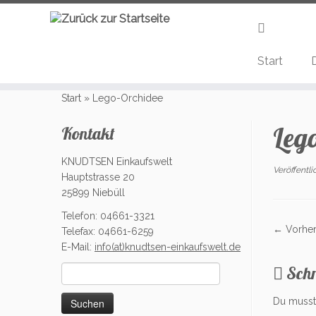
Start
Zum
Inhalt
Start
»
Lego-Orchidee
springen
Leg
Kontakt
KNUDTSEN Einkaufswelt
Veröffentl
Hauptstrasse 20
25899 Niebüll
Telefon: 04661-3321
← Vorher
Telefax: 04661-6259
E-Mail:
info(at)knudtsen-einkaufswelt.de
Sch
Suchen
nach:
Du muss