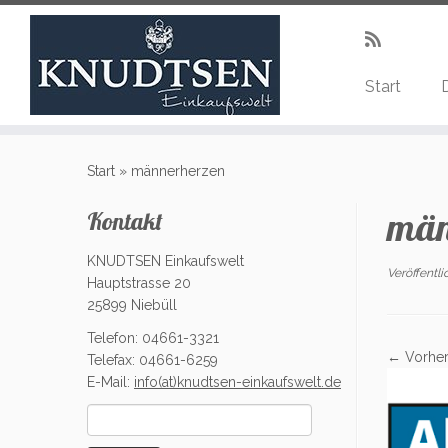
Start
Zum
Inhalt
Start
»
männerherzen
springen
män
Kontakt
KNUDTSEN Einkaufswelt
Veröffentl
Hauptstrasse 20
25899 Niebüll
Telefon: 04661-3321
← Vorher
Telefax: 04661-6259
E-Mail:
info(at)knudtsen-einkaufswelt.de
Suchen
nach: