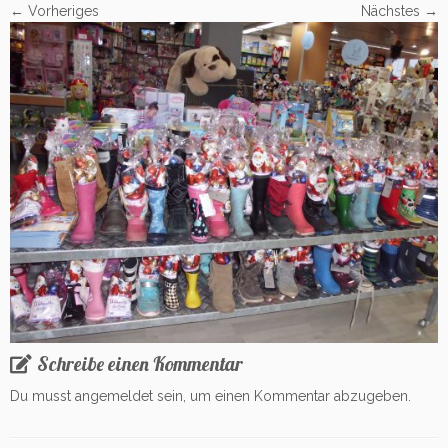
← Vorheriges
Nächstes →
Schreibe einen Kommentar
Du musst
angemeldet
sein, um einen Kommentar abzugeben.