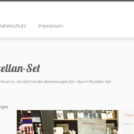
Datenschutz
Impressum
ellan-Set
icht am
11. Juli 2017
mit den Abmessungen
637 × 840
in
Porzellan-Set
.
iges