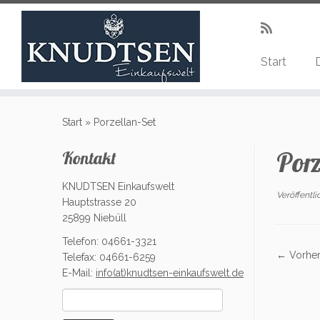
Start
Zum
Inhalt
Start
»
Porzellan-Set
springen
Porz
Kontakt
KNUDTSEN Einkaufswelt
Veröffentl
Hauptstrasse 20
25899 Niebüll
Telefon: 04661-3321
← Vorher
Telefax: 04661-6259
E-Mail:
info(at)knudtsen-einkaufswelt.de
Suchen
nach: