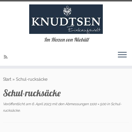
Im Herzen von Niebüll
Zum
Inhalt
Start
»
Schul-rucksäcke
springen
Schul-rucksäcke
Veröffentlicht am
6. April 2023
mit den Abmessungen
1100 × 500
in
Schul-
rucksäcke
.